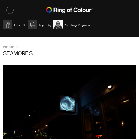
Eats
Trips
Yoshikage Kajiwara
2016.01.26
SEAMORE’S