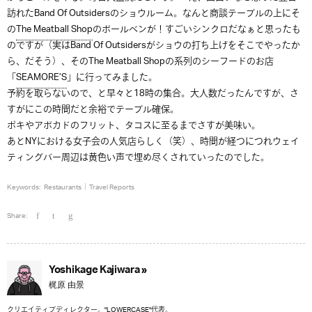
訪れたBand Of Outsidersのショウルーム。なんと商談テーブルの上にそ
の
The Meatball Shop
のボールベンが！すごいシンクロだなぁと思ったも
のですが（実はBand Of Outsidersがショウの打ち上げをそこでやったか
ら、だそう）、そのThe Meatball Shopの系列のシーフードのお店
「
SEAMORE’S
」に行ってみました。
予約を取らないので、と早々と18時の集合。大人数だったんですが、さ
すがにこの時間だと余裕でテーブル確保。
ポキやアボカドのフリット、タコスに至るまでさすが美味い。
あとNYにおける女子会の人気店らしく（笑）、時間が経つにつれウェイ
ティングバー周辺は黄色い声で埋め尽くされていったのでした。
Keywords:
Restaurants
Travel Reports
Share:
Yoshikage Kajiwara »
梶原 由景
クリエイティブディレクター。"LOWERCASE"代表。