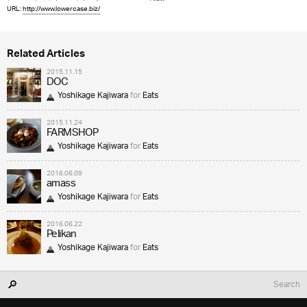
URL:
http://www.lowercase.biz/
Related Articles
2015.11.15
DOC
Yoshikage Kajiwara
for
Eats
2015.11.24
FARMSHOP
Yoshikage Kajiwara
for
Eats
2016.06.09
amass
Yoshikage Kajiwara
for
Eats
2016.06.22
Pelikan
Yoshikage Kajiwara
for
Eats