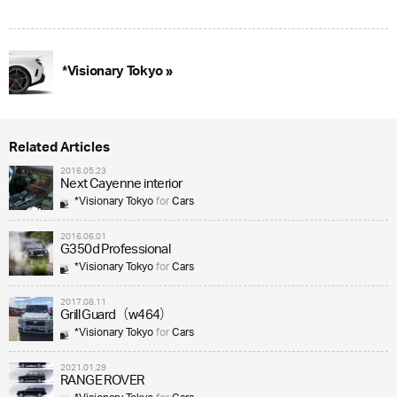
*Visionary Tokyo »
Related Articles
2016.05.23
Next Cayenne interior
*Visionary Tokyo
for
Cars
2016.06.01
G350d Professional
*Visionary Tokyo
for
Cars
2017.08.11
Grill Guard（w464）
*Visionary Tokyo
for
Cars
2021.01.29
RANGE ROVER