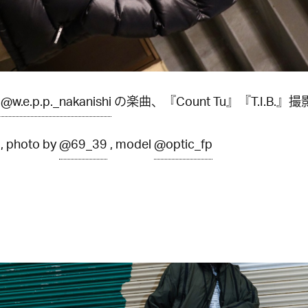
Z
@w.e.p.p._nakanishi
の楽曲、『Count Tu』『T.I.B.』
 , photo by
@69_39
, model
@optic_fp