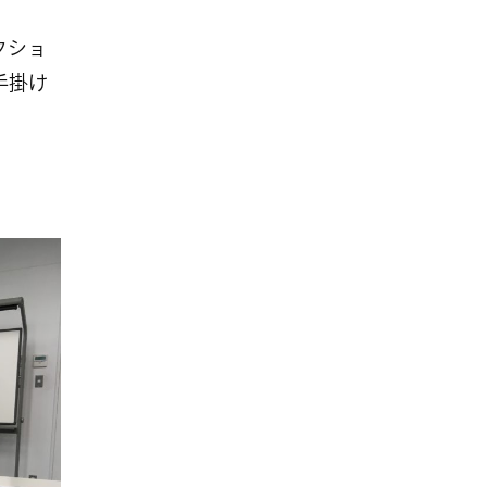
レクショ
手掛け