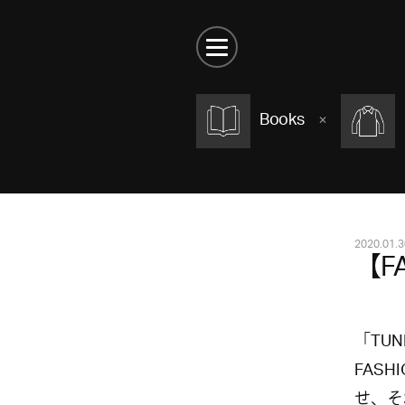
Books
2020.01.3
【FA
「TUN
FAS
せ、そ