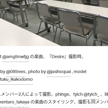
st
@amgtmwtjg
の楽曲、『Desire』撮影時。
g by
@08trees
, photo by
@jasihoquai
, model
tuku_ikakodomo
C.C.メンバー2人によって撮影。phinge、tyich
@tyich_
、Bl
entaro_takaya
の楽曲のスタイリング、撮影も同メン