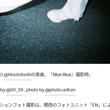
TO
@hinototonih
の楽曲、『Blue Blue』撮影時。
g by
@69_39
, photo by
@photo.unit.en
ションフォト撮影は、関西のフォトユニット「EN」に