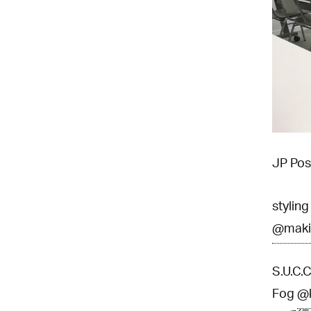
JP Po
stylin
@maki
S.U.
Fog
@k