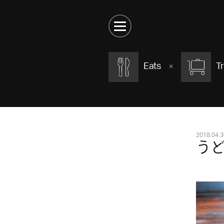
Eats
Tr
2018.04.3
う