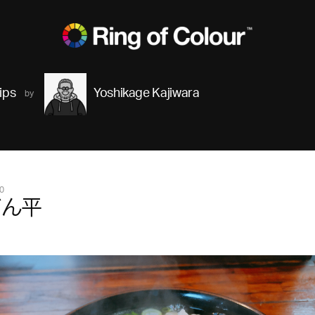
ips
Yoshikage Kajiwara
0
どん平