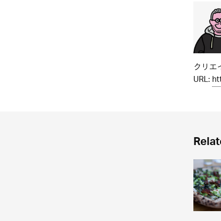
クリエイ
URL:
ht
Relat