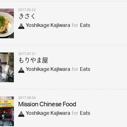
2017.05.22
きさく
Yoshikage Kajiwara
for
Eats
2017.07.21
もりやま屋
Yoshikage Kajiwara
for
Eats
2017.08.04
Mission Chinese Food
Yoshikage Kajiwara
for
Eats