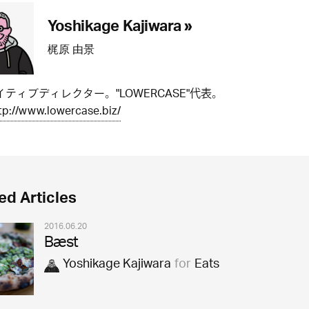
Yoshikage Kajiwara »
梶原 由景
ティブディレクター。"LOWERCASE"代表。
tp://www.lowercase.biz/
ed Articles
2016.06.20
Bæst
Yoshikage Kajiwara
for
Eats