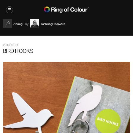
Analog
Yoshikage Kajiwara
2015.10.31
BIRD HOOKS