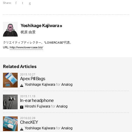
Share:
Yoshikage Kajiwara »
梶原 由景
クリエイティブディレクター。"LOWERCASE"代表。
URL:
http://www.lowercase.biz/
Related Articles
2015.10.27
Apex Pill Bags
Yoshikage Kajiwara
for
Analog
2015.11.19
In-ear headphone
Hiroshi Fujiwara
for
Analog
2016.02.28
ChecKEY
Yoshikage Kajiwara
for
Analog