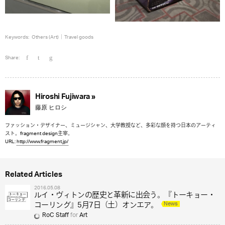
Keywords:
Others (Art)
Travel goods
Share:
Hiroshi Fujiwara »
藤原 ヒロシ
ファッション・デザイナー、ミュージシャン、大学教授など、多彩な顔を持つ日本のアーティ
スト。fragment design主宰。
URL:
http://www.fragment.jp/
Related Articles
2016.05.08
ルイ・ヴィトンの歴史と革新に出会う。『トーキョー・
News
コーリング』5月7日（土）オンエア。
RoC Staff
for
Art