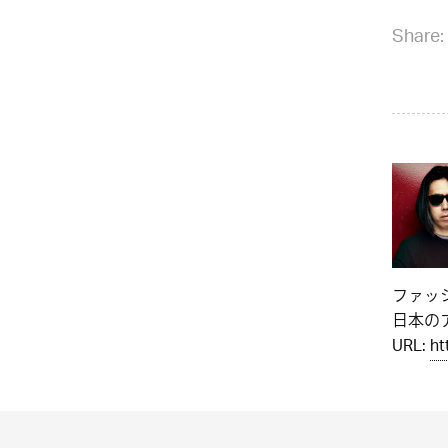
Share:
ファッ
日本のア
URL:
ht