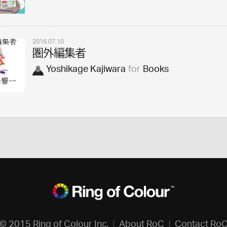
2016.07.10
圏外編集者
Yoshikage Kajiwara
for
Books
© 2015 Ring of Colour Inc.
About RoC
Contact Ro