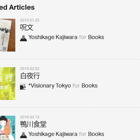
ed Articles
2016.01.25
呪文
Yoshikage Kajiwara
for
Books
2016.02.02
白夜行
*Visionary Tokyo
for
Books
2016.03.13
鴨川食堂
Yoshikage Kajiwara
for
Books