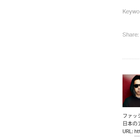
Keywo
Share:
ファッ
日本のア
URL:
ht