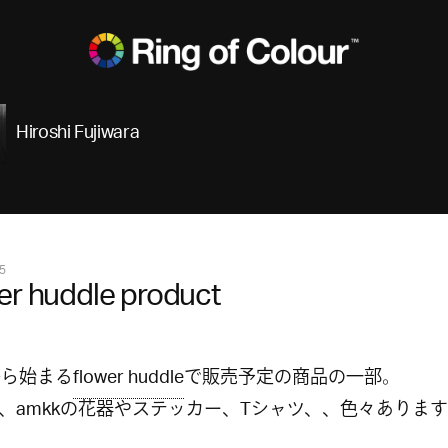
Hiroshi Fujiwara
5
er huddle product
7から始まる
flower huddle
で販売予定の商品の一部。
、amkkの花器やステッカー、Tシャツ、、色々ありま