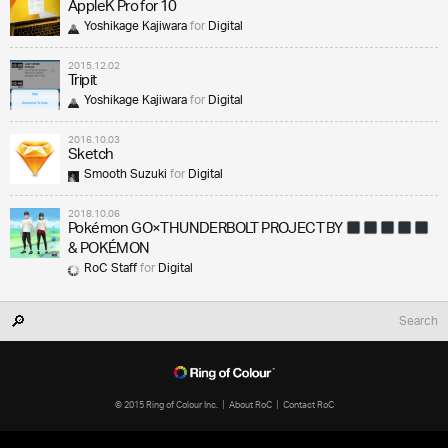
AppleK Pro for 10
Yoshikage Kajiwara
for
Digital
2015.12.02
Tripit
Yoshikage Kajiwara
for
Digital
2016.10.03
Sketch
Smooth Suzuki
for
Digital
2018.10.06
Pokémon GO×THUNDERBOLT PROJECT BY
& POKÉMON
RoC Staff
for
Digital
© 2015 Ring of Colour Inc.
About RoC
Contact RoC