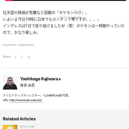
任天堂の株価が急騰など話題の「
ポケモンＧＯ
」。
いよいよ今日10時に日本でもロンチって噂ですが、、、。
イングレスは1日で放り投げましたが（笑）ポケモンは一時期やっていた
ので、かなり楽しみ。
Keywords:
Applications
Share:
Yoshikage Kajiwara »
梶原 由景
クリエイティブディレクター。"LOWERCASE"代表。
URL:
http://www.lowercase.biz/
Related Articles
2015.10.30