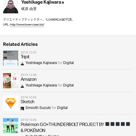
Yoshikage Kajiwara »
梶原 由景
クリエイティブディレクター。"LOWERCASE"代表。
URL:
http://www.lowercase.biz/
Related Articles
2015.12.02
Tripit
Yoshikage Kajiwara
for
Digital
2015.12.08
Amazon
Yoshikage Kajiwara
for
Digital
2016.10.03
Sketch
Smooth Suzuki
for
Digital
2018.10.06
Pokémon GO×THUNDERBOLT PROJECT BY
& POKÉMON