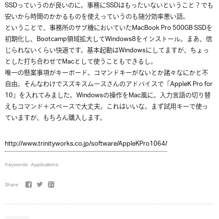
SSDっていうのが良いのに。事務にSSDはもったいないということ？でも
安いから時間のかかるものを使えっていうのも随分効率悪い話。
ということで、事務所のサブ機においていたMacBook Pro 500GB SSDを
初期化し、Bootcamp領域拡大してWindows8をインストール。まあ、信
じられないくらい快適です。基本起動はWindowsにしてますが、ちょっ
とした打ち合わせでMacとして使うこともできるし。
唯一の懸案事項がキーボード。コマンドキーがないとか諸々なにかと不
自由。そんなわけでスズキスムースさんのアドバイスで「AppleK Pro for
10」を入れてみました。Windowsの操作をMac風に。入力言語の切り替
えもコマンド＋スペースで大丈夫。これはいいな。まず試用キーで使っ
ていますが、もちろん購入します。
http://www.trinityworks.co.jp/software/AppleKPro1064/
Keywords:
Applications
Share: