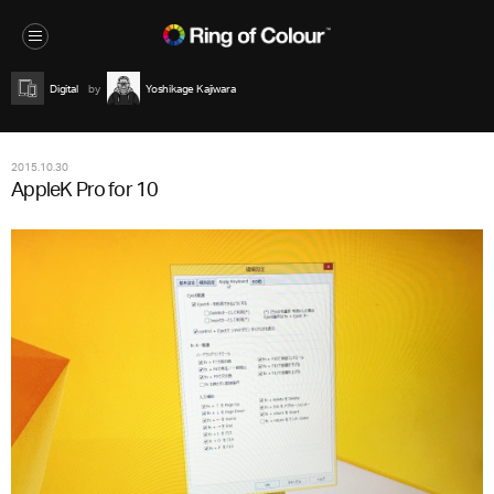
Digital
Yoshikage Kajiwara
2015.10.30
AppleK Pro for 10