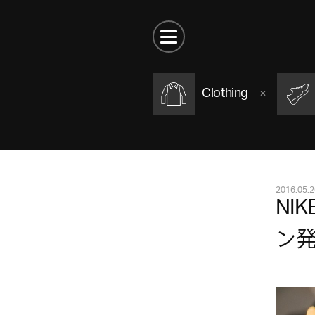
Clothing
2016.05.2
NIK
ン