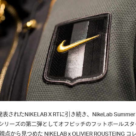
表されたNIKELAB X RTに引き続き、NikeLab Summer 
rt シリーズの第二弾としてオフピッチのフットボールス
点から見つめた NIKELAB x OLIVIER ROUSTEING 