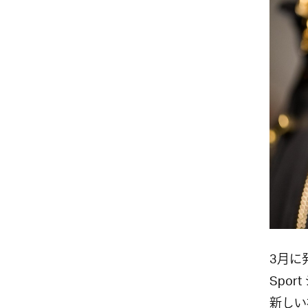
3月に発
Spo
新しい視