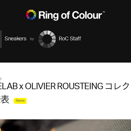
Sneakers
RoC Staff
6
ELAB x OLIVIER ROUSTEING コ
発表
News