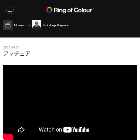
Movies
Yoshikage Kajiwara
2025.04.22
アマチュア