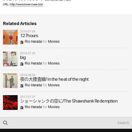
URL:
http://www.lowercase.biz/
Related Articles
2016.07.09
127hours
Rio Harada
for
Movies
2016.07.25
big
Rio Harada
for
Movies
2016.08.03
夜の大捜査線/ In the heat of the night
Rio Harada
for
Movies
2017.07.27
ショーシャンクの空に/The Shawshank Redemption
Rio Harada
for
Movies