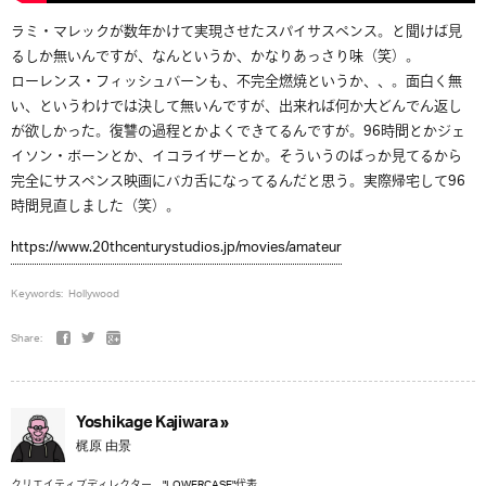
ラミ・マレックが数年かけて実現させたスパイサスペンス。と聞けば見
るしか無いんですが、なんというか、かなりあっさり味（笑）。
ローレンス・フィッシュバーンも、不完全燃焼というか、、。面白く無
い、というわけでは決して無いんですが、出来れば何か大どんでん返し
が欲しかった。復讐の過程とかよくできてるんですが。96時間とかジェ
イソン・ボーンとか、イコライザーとか。そういうのばっか見てるから
完全にサスペンス映画にバカ舌になってるんだと思う。実際帰宅して96
時間見直しました（笑）。
https://www.20thcenturystudios.jp/movies/amateur
Keywords:
Hollywood
Share:
Yoshikage Kajiwara »
梶原 由景
クリエイティブディレクター。"LOWERCASE"代表。