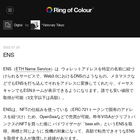
Digital
*Visionary Tokyo
2022.07.20
ENS
ENS（
ETH Name Service
）は ウォレットアドレスを特定の名前に紐づ
けられるサービスで、Web3.0におけるDNSのようなもの。メタマスクな
どでもENSを打ち込んでそれをアドレスに変換してくれたり、イーサス
キャンでもESNネームが表示できるようになります。誰でも安い値段で
取得が可能（3文字以下は高額）。
ENSは、NFTの仕組みを使っている（ERC-721トークンで固有のアドレ
スを紐づけ）ため、OpenSeaなどで売買が可能。昨年VISAがクリプトパ
ンクスのNFTを買った後に バドワイザーが「beer.eth」というENSを取
得。商標と同じように 投機の対象になって、高額で転売できそうなENS
を取得する人が激増した経緯があります。