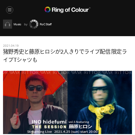
Music
RoC Staff
2021.04.19
猪野秀史と藤原ヒロシが2人きりでライブ配信 限定ラ
イブTシャツも