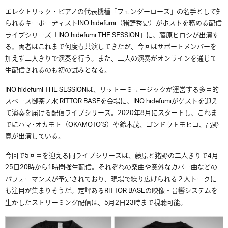
エレクトリック・ピアノの代表機種「フェンダーローズ」の名手として知
られるキーボーディストINO hidefumi（猪野秀史）がホストを務める配信
ライブシリーズ「INO hidefumi THE SESSION」に、藤原ヒロシが出演す
る。両者はこれまで何度も共演してきたが、今回はサポートメンバーを
加えず二人きりで演奏を行う。また、二人の演奏がオンラインを通じて
生配信されるのも初の試みとなる。
INO hidefumi THE SESSIONは、リットーミュージックが運営する多目的
スペース御茶ノ水 RITTOR BASEを会場に、INO hidefumiがゲストを迎え
て演奏を届ける配信ライブシリーズ。2020年8月にスタートし、これま
でにハマ･オカモト（OKAMOTO’S）や鈴木茂、ゴンドウトモヒコ、高野
寛が出演している。
今回で5回目を迎える同ライブシリーズは、藤原と猪野の二人きりで4月
25日20時から1時間強生配信。それぞれの楽曲や意外なカバー曲などの
パフォーマンスが予定されており、現場で繰り広げられる２人トークに
も注目が集まりそうだ。定評あるRITTOR BASEの映像・音響システムを
生かしたストリーミング配信は、5月2日23時まで視聴可能。