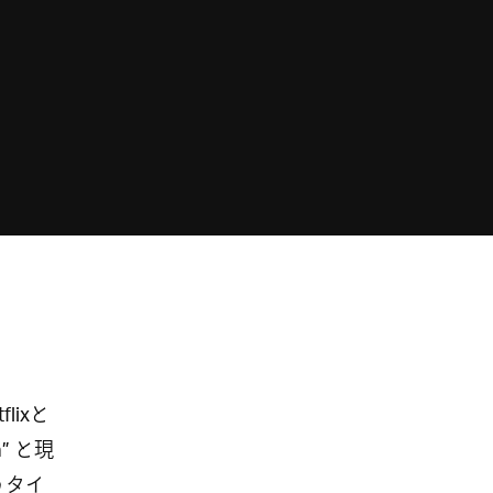
ixと
” と現
いうタイ