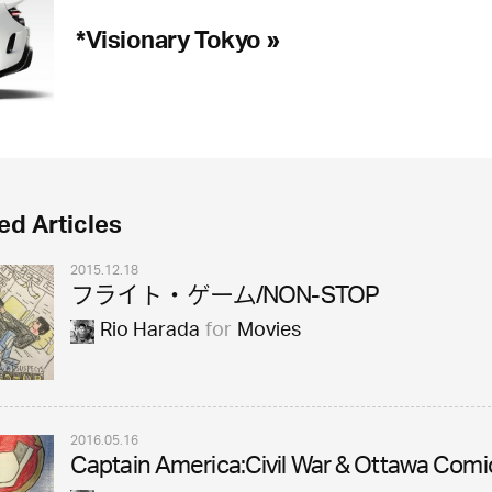
*Visionary Tokyo »
ed Articles
2015.12.18
フライト・ゲーム/NON-STOP
Rio Harada
for
Movies
2016.05.16
Captain America:Civil War & Ottawa Com