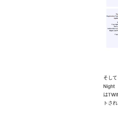
そして
Nigh
はTWI
トされ