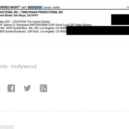
rds:
Hollywood