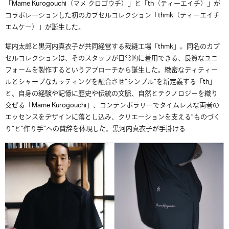
「Mame Kurogouchi（マメ クロゴウチ）」と「th（ティーエイチ）」が
コラボレーションした初のカプセルコレクション「thmk（ティーエイチ
エムケー）」が誕生した。
堀内太郎と黒河内真衣子が共同経営する裁縫工場「thmk」。同名のカプ
セルコレクションは、そのスタッフが日常的に着用できる、良質なユニ
フォームを製作するというアプローチから誕生した。緻密なディティー
ルとシャープなカッティングを融合させ”シンプル”を新定義する「th」
と、自身の経験や記憶に歴史や伝統の文脈、自然とテクノロジーを織り
交ぜる「Mame Kurogouchi」、コンテンポラリーでタイムレスな両者の
エッセンスをデザインに落とし込み、クリエーションを支える”ものづく
り”と”作り手”への賛辞を体現した。黒河内真衣子が手掛ける