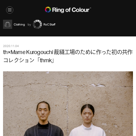
Clothing
RoC Staff
2020.11.04
th×Mame Kurogouchi 裁縫工場のために作った初の共作
コレクション「thmk」