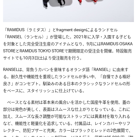
「
RAMIDUS
（ラミダス）」と
fragment designによる
ランドセル
「
RANSEL（
ランセル）
」が登場した。2021年に入学・
入園する子ども
を対象とした完全受注生産のアイテムとなり、9月には
RAMIDUS OSAKA
STOREと
RAMIDUS TOKYO STOREで期間限定の受注会を開催
。特設販売
サイトでも
10
月
3
日
(
土
)
より受注販売を行う。
RANSELは、背負うカバンを意味するオランダ語「
RANSEL
」に由来す
る。耐久性や機能性を重視したランドセルが多い中、「自慢できる格好
良さ」がコンセプト。馴染みのある日本のクラシックなランドセルの形
をベースに、スタイリッシュに仕上げている。
ベースとなる素材は革本来の風合いを活かした国産牛革を使用。蓋の
部分は発色が美しく、表面はスムースな仕上がりとなっている。これに
加え、スムーズな長さ調整が可能なストラップには異素材を取り入れる
など、機能性と軽量化を追求している。付属品は、レインカバーや
リフ
レクター、防犯ブザーと充実。
カラーはブラックとレッドの
2
色展開で、