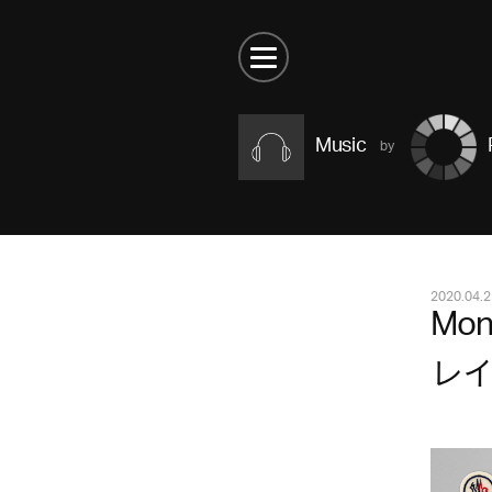
Music
2020.04.2
Mo
レ