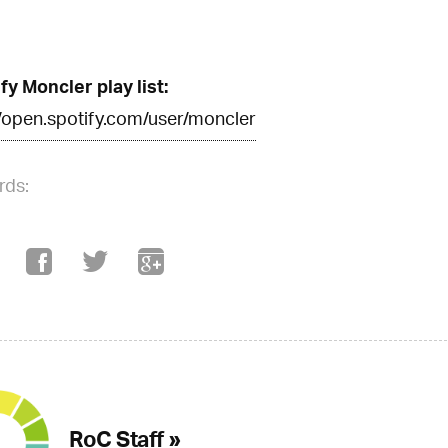
fy Moncler play list:
//open.spotify.com/user/moncler
rds:
RoC Staff »