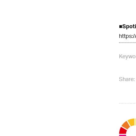
■Spoti
https:
Keywo
Share: