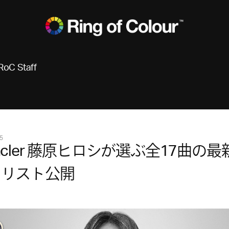
RoC Staff
5
ncler 藤原ヒロシが選ぶ全17曲の最
イリスト公開