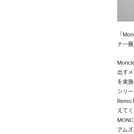
「Mon
ナー藤
Monc
出すメ
を実施
シリーズ
Rem
えてく
MONCL
アムズ）