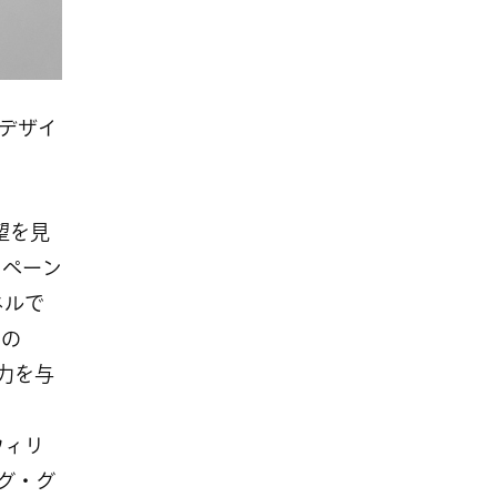
のデザイ
希望を見
ンペーン
ネルで
Oの
す力を与
ウィリ
イグ
・
グ