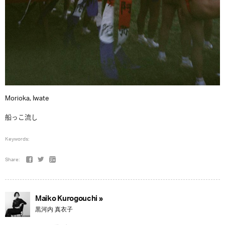
Morioka, Iwate
船っこ流し
Keywords:
Share:
Maiko Kurogouchi »
黒河内 真衣子