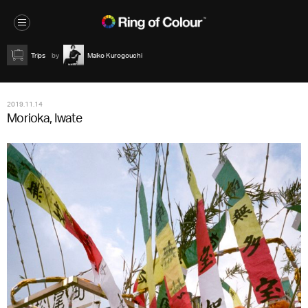
Trips
Maiko Kurogouchi
2019.11.14
Morioka, Iwate