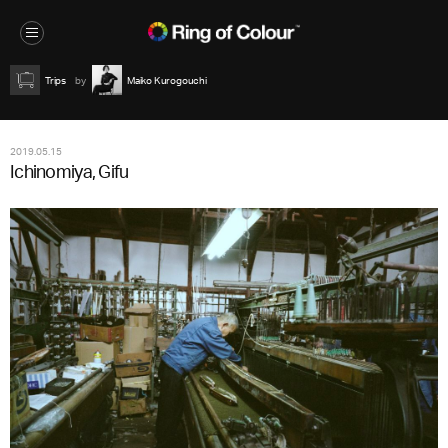
Trips
Maiko Kurogouchi
2019.05.15
Ichinomiya, Gifu