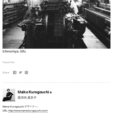
Ichinomiya, Gifu
Keywords:
Share:
Maiko Kurogouchi »
黒河内 真衣子
Mame Kurogouchi デザイナー。
URL:
http://www.mamekurogouchi.com/