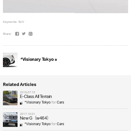
Keywords:
SUV
Share:
*Visionary Tokyo »
Related Articles
2016.07.15
E-Class All Terrain
*Visionary Tokyo
for
Cars
2017.10.01
New G（w464）
*Visionary Tokyo
for
Cars