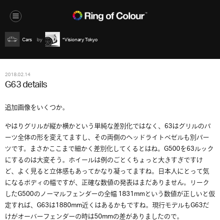
Cars
*Visionary Tokyo
2018.02.14
G63 details
追加画像をいくつか。
やはりグリルが縦か横かという単純な差別化ではなく、63はグリルのパ
ーツ全体の形を変えてますし、その両側のヘッドライトベゼルも別パー
ツです。まさかここまで細かく差別化してくるとはね。G500を63ルック
にするのは大変そう。ホイールは例のごとくちょっと大きすぎですけ
ど、よく見ると立体感もあってかなり凝ってますね。日本人にとって気
になるボディの幅ですが、正確な数値の発表はまだありません。リーク
したG500のノーマルフェンダーの全幅 1831mmという数値が正しいと仮
定すれば、G63は1880mm近くはあるかもですね。現行モデルもG63だ
けがオーバーフェンダーの時は50mmの差がありましたので。