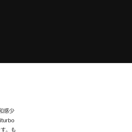
違和感少
urbo
です。も