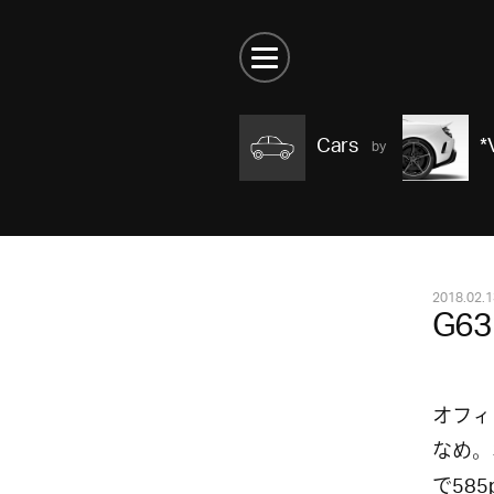
Cars
*
2018.02.1
G63 
オフィシ
なめ。
で58