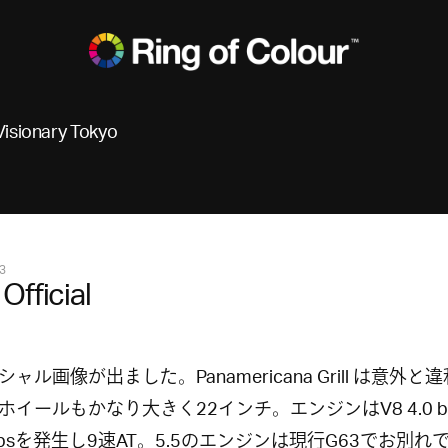
Visionary Tokyo
3
Official
ャル画像が出ました。Panamericana Grill は意外と
ホイールもかなり大きく22インチ。エンジンはV8 4.0 bit
5psを発生し9速AT。5.5のエンジンは現行G63でお別れ