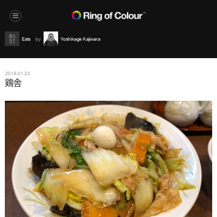
Eats
Yoshikage Kajiwara
2018.01.23
鶏舎