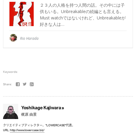
Keywords:
Share:
Yoshikage Kajiwara »
梶原 由景
クリエイティブディレクター。"LOWERCASE"代表。
URL:
http://www.lowercase.biz/