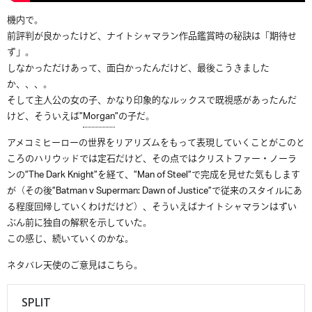
機内で。
前評判が良かったけど、ナイトシャマラン作品鑑賞時の秘訣は「期待せ
ず」。
しなかっただけあって、面白かったんだけど、最後こうきました
か、、、。
そして主人公の女の子、かなり印象的なルックスで既視感があったんだ
けど、そういえば”
Morgan
”の子だ。
アメコミヒーローの世界をリアリズムをもって表現していくことがこのと
ころのハリウッドでは定石だけど、その点ではクリストファー・ノーラ
ンの”The Dark Knight”を経て、”Man of Steel”で完成を見せた気もします
が（その後”Batman v Superman: Dawn of Justice”で従来のスタイルにあ
る程度回帰していくわけだけど）、そういえばナイトシャマランはずい
ぶん前に独自の解釈を示していた。
この感じ、続いていくのかな。
ネタバレ天使のご意見はこちら。