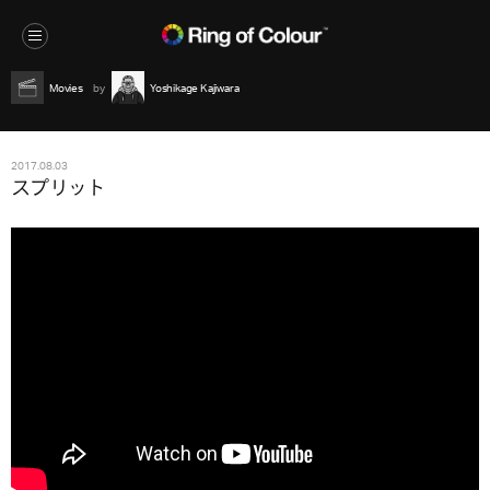
Movies
Yoshikage Kajiwara
2017.08.03
スプリット