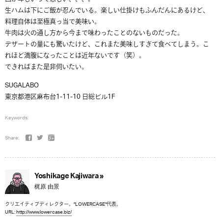
生ハムは下にご飯が忍んでいる。楽しい仕掛けもふんだんにあるけど、
料理自体は至極真っ当で美味い。
牛肉は火の通し方から今まで味わったことのないものだった。
デザートの量にも驚いたけど、これまた美味しすぎて食べてしまう。こ
れほど満腹になったことは近年ないです（笑）。
できればまた是非伺いたい。
SUGALABO
東京都港区麻布台1-11-10 日総ビル1F
Keywords:
Share:
Yoshikage Kajiwara »
梶原 由景
クリエイティブディレクター。"LOWERCASE"代表。
URL:
http://www.lowercase.biz/