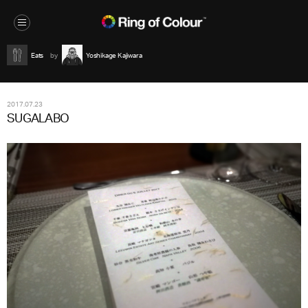
Eats
Yoshikage Kajiwara
2017.07.23
SUGALABO