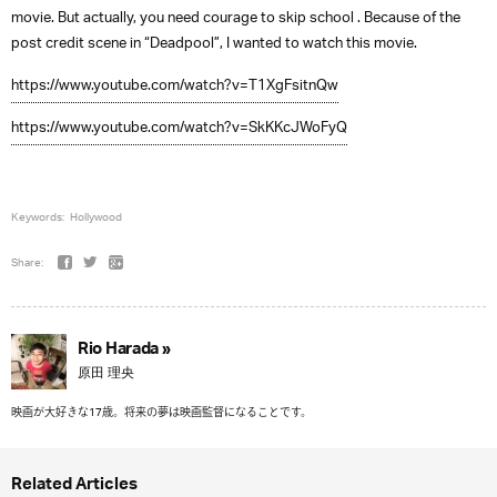
movie. But actually, you need courage to skip school . Because of the
post credit scene in “Deadpool”, I wanted to watch this movie.
https://www.youtube.com/watch?v=T1XgFsitnQw
https://www.youtube.com/watch?v=SkKKcJWoFyQ
Keywords:
Hollywood
Share:
Rio Harada »
原田 理央
映画が大好きな17歳。将来の夢は映画監督になることです。
Related Articles