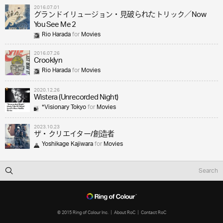
2016.07.01
グランドイリュージョン・見破られたトリック／Now
You See Me 2
Rio Harada
for
Movies
2016.07.26
Crooklyn
Rio Harada
for
Movies
2020.12.26
Wistera (Unrecorded Night)
*Visionary Tokyo
for
Movies
2023.10.23
ザ・クリエイター/創造者
Yoshikage Kajiwara
for
Movies
© 2015 Ring of Colour Inc.
About RoC
Contact RoC