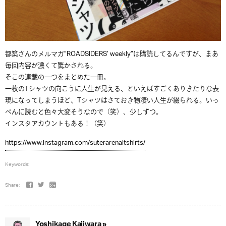
都築さんのメルマガ”ROADSIDERS’ weekly”は購読してるんですが、まあ
毎回内容が濃くて驚かされる。
そこの連載の一つをまとめた
一冊
。
一枚のTシャツの向こうに人生が見える、といえばすごくありきたりな表
現になってしまうほど、Tシャツはさておき物凄い人生が綴られる。いっ
ぺんに読むと色々大変そうなので（笑）、少しずつ。
インスタアカウントもある！（笑）
https://www.instagram.com/suterarenaitshirts/
Keywords:
Share:
Yoshikage Kajiwara »