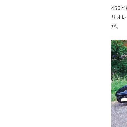
456
リオレ
が。