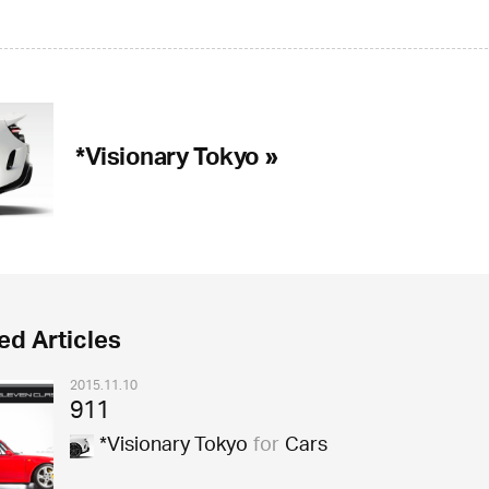
*Visionary Tokyo »
ed Articles
2015.11.10
911
*Visionary Tokyo
for
Cars