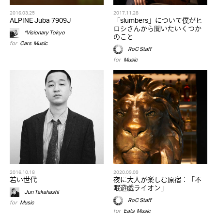
2016.03.25
2017.11.28
ALPINE Juba 7909J
「slumbers」について僕がヒ
ロシさんから聞いたいくつか
*Visionary Tokyo
のこと
for
Cars
,
Music
RoC Staff
for
Music
2016.10.18
2020.09.09
若い世代
夜に大人が楽しむ原宿：「不
眠遊戯ライオン」
Jun Takahashi
RoC Staff
for
Music
for
Eats
,
Music