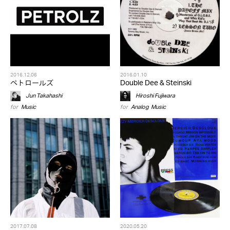
2016.12.06
2016.01.10
ペトロールズ
Double Dee & Steinski
Jun Takahashi
Hiroshi Fujiwara
for
Music
for
Analog
,
Music
2017.07.08
2020.05.20