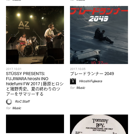
2017.10.01
2017.10.05
STÜSSY PRESENTS:
ブレードランナー 2049
FUJIWARA hiroshi INO
Hiroshi Fujiwara
hidefumi FW 2017 | 藤原ヒロシ
for
Music
と猪野秀史、夏の終わりのツ
アーをサマリーする
RoC Staff
for
Music