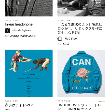
2015.11.19
2023.01.08
In-ear headphone
「まるで魔法のよう」藤原ヒ
ロシが今、リミックス制作に
Hiroshi Fujiwara
夢中になる理由
for
Analog
,
Digital
,
Music
RoC Staff
for
Music
2016.11.25
2017.05.31
News
赤ひげナイトvol.2
UNDERCOVERのレコードレー
ベル、UNDERCOVER