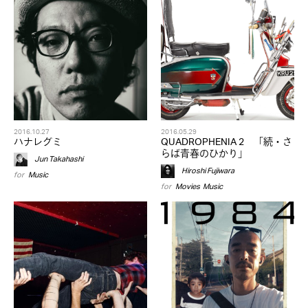
2016.10.27
2016.05.29
ハナレグミ
QUADROPHENIA 2 「続・さ
らば青春のひかり」
Jun Takahashi
Hiroshi Fujiwara
for
Music
for
Movies
,
Music