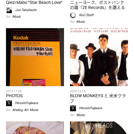
Qiezi Mabo "Star Beach Love"
ニューヨーク、ポストパンク
の雄『ZE Records』を讃える
Jun Takahashi
RoC Staff
for
Music
for
Music
2015.11.08
2020.12.25
PHOTOS
BLOW MONKEYS と 米米クラ
ブ
Hiroshi Fujiwara
Hiroshi Fujiwara
for
Analog
,
Art
,
Music
for
Music