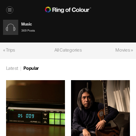
Music
369 Posts
« Trips
All Categories
Movies »
Latest
Popular