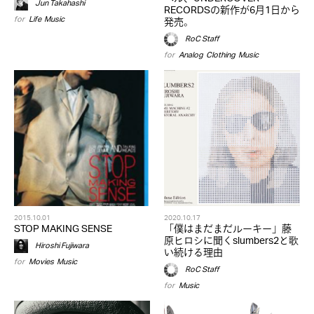
Jun Takahashi
RECORDSの新作が6月1日から
for
Life
,
Music
発売。
RoC Staff
for
Analog
,
Clothing
,
Music
2015.10.01
2020.10.17
STOP MAKING SENSE
「僕はまだまだルーキー」藤
原ヒロシに聞くslumbers2と歌
Hiroshi Fujiwara
い続ける理由
for
Movies
,
Music
RoC Staff
for
Music