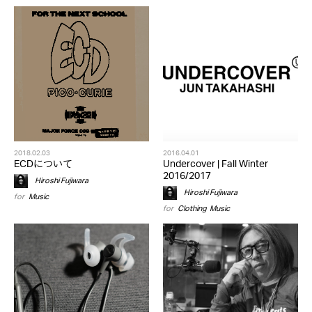
2018.02.03
2016.04.01
ECDについて
Undercover | Fall Winter
2016/2017
Hiroshi Fujiwara
Hiroshi Fujiwara
for
Music
for
Clothing
,
Music