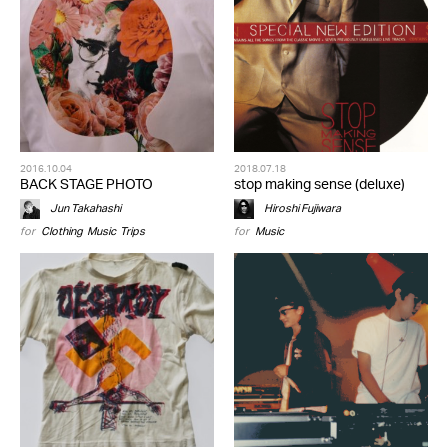
2016.10.04
2018.07.18
BACK STAGE PHOTO
stop making sense (deluxe)
Jun Takahashi
Hiroshi Fujiwara
for
Clothing
,
Music
,
Trips
for
Music