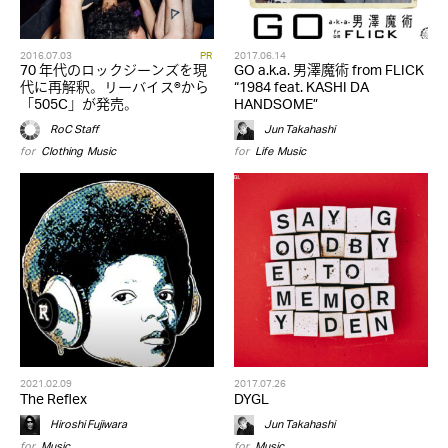
2016.07.03
PR
2017.06.14
70 年代のロックジーンズを現
GO a.k.a. 男澤魔術 from FLICK
代に再解釈。リーバイス®から
“1984 feat. KASHI DA
「505C」が発売。
HANDSOME”
RoC Staff
Jun Takahashi
for
Clothing
,
Music
for
Life
,
Music
2021.02.09
2017.07.26
The Reflex
DYGL
Hiroshi Fujiwara
Jun Takahashi
for
Music
for
Music