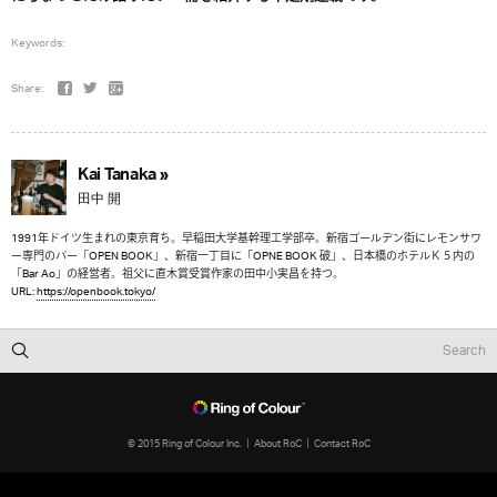
Keywords:
Share:
Kai Tanaka »
田中 開
1991年ドイツ生まれの東京育ち。早稲田大学基幹理工学部卒。新宿ゴールデン街にレモンサワ
ー専門のバー「OPEN BOOK」、新宿一丁目に「OPNE BOOK 破」、日本橋のホテルＫ５内の
「Bar Ao」の経営者。祖父に直木賞受賞作家の田中小実昌を持つ。
URL:
https://openbook.tokyo/
© 2015 Ring of Colour Inc.
About RoC
Contact RoC