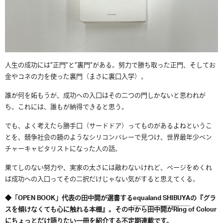
人生の成功には”正門”と”裏門”がある。
努力で勝ち取った正門、そしてお
金やコネの力を使った裏門（
まさに裏口入学）。
誰が何を妬もうが、
成功への入口はその二つの門しかないと思われが
ち。これには、
誰もが納得できると思う。
でも、よく考えたら勝手口（サードドア）
ってものがあるよねというこ
とを、
競争社会の鏡のようなシリコンバレーで見つけ、
世界最年少ベン
チャーキャピタリストになった人の話。
果てしのない努力や、実家の太さには敵わないけれど、
ページをめくれ
ば成功への入口ってその二択だけじゃない気がする
と思えてくる。
◆「OPEN BOOK」代表の田中開が選書する
equaland SHIBUYA
の『グラ
スを傾けなくても心に触れる本棚』。その中から田中開がRing of Colour
にちょっとだけ語りたい一冊を紹介する不定期連載です。