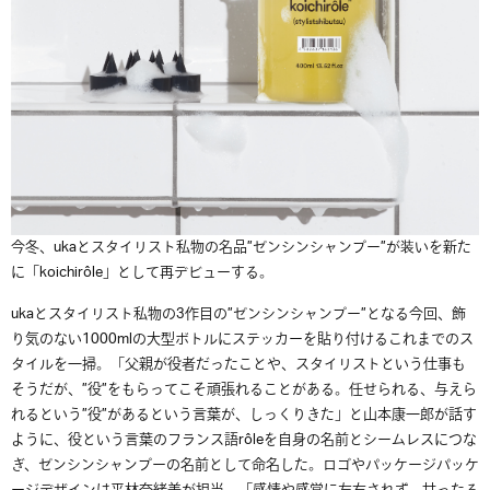
今冬、ukaとスタイリスト私物の名品”ゼンシンシャンプー”が装いを新た
に「koichirôle」として再デビューする。
ukaとスタイリスト私物の3作目の”ゼンシンシャンプー”となる今回、飾
り気のない1000mlの大型ボトルにステッカーを貼り付けるこれまでのス
タイルを一掃。「父親が役者だったことや、スタイリストという仕事も
そうだが、”役”をもらってこそ頑張れることがある。任せられる、与えら
れるという”役”があるという言葉が、しっくりきた」と山本康一郎が話す
ように、役という言葉のフランス語rôleを自身の名前とシームレスにつな
ぎ、ゼンシンシャンプーの名前として命名した。ロゴやパッケージパッケ