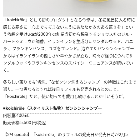
「koichirôle」として初のプロダクトとなる今作は、冬に風呂に入る時に
感じる寒さに「心までちぢまないようにあたたかみのある薫りを」とい
う依頼を受けukaが2009年の創業当初から協業するシリウス社のジル・
バートゥミュウが調香。イランイランを主成分にサンダルウッド、バニ
ラ 、フランキンセンス、ユズをブレンド。泡立てたゼンシンシャンプー
からはイランイランの優しさや華やかさが立ち、時間が経つにつれてサ
ンダルウッドやフランキンセンスのスパイシーなニュアンスが続いてい
く。
冬らしい薫りでも”皆洗。”なゼンシン洗えるシャンプーの特徴はこれまで
通り。一つ異なるとすれば後日リフィルも発売されるとのこと。
「koichirôle」だと、使い切っても愛用し続けることが叶いそうだ。
■
koichirôle（スタイリスト私物）ゼンシンシャンプー
内容量:400mL
販売価格:5,500 円(税込)
【2/4 update】「koichirôle」のリフィルの発売日が発売日時が2月5