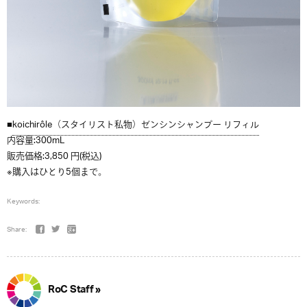
■
koichirôle（スタイリスト私物）ゼンシンシャンプー リフィル
内容量:300mL
販売価格:3,850 円(税込)
※購入はひとり5個まで。
Keywords:
Share:
RoC Staff »