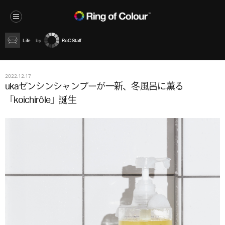
Life
RoC Staff
2022.12.17
ukaゼンシンシャンプーが一新、冬風呂に薫る
「koichirôle」誕生