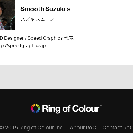
Smooth Suzuki »
スズキ スムース
IxD Designer / Speed Graphics 代表。
tp://speedgraphics.jp
© 2015 Ring of Colour Inc.
About RoC
Contact Ro