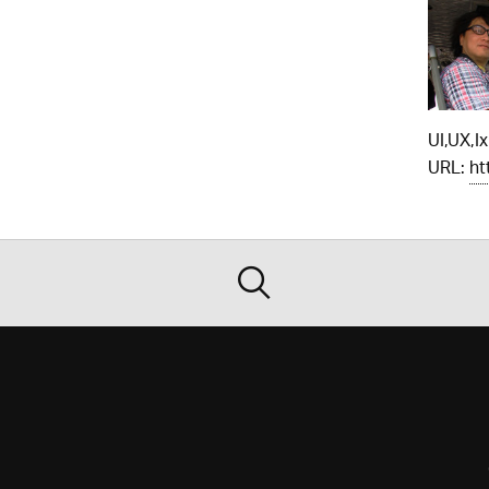
UI,UX,
URL:
ht