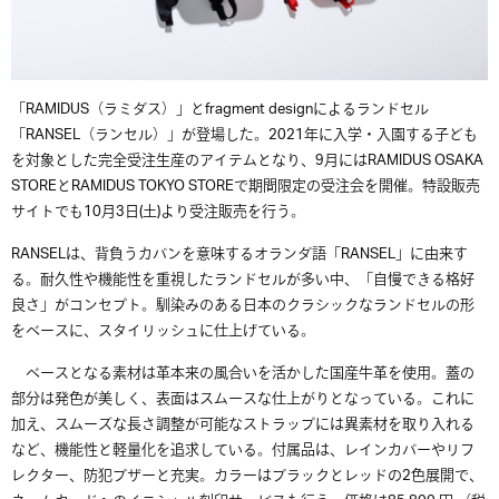
「
RAMIDUS
（ラミダス）」と
fragment designによる
ランドセル
「
RANSEL（
ランセル）
」が登場した。2021年に入学・
入園する子ども
を対象とした完全受注生産のアイテムとなり、9月には
RAMIDUS OSAKA
STOREと
RAMIDUS TOKYO STOREで期間限定の受注会を開催
。特設販売
サイトでも
10
月
3
日
(
土
)
より受注販売を行う。
RANSELは、背負うカバンを意味するオランダ語「
RANSEL
」に由来す
る。耐久性や機能性を重視したランドセルが多い中、「自慢できる格好
良さ」がコンセプト。馴染みのある日本のクラシックなランドセルの形
をベースに、スタイリッシュに仕上げている。
ベースとなる素材は革本来の風合いを活かした国産牛革を使用。蓋の
部分は発色が美しく、表面はスムースな仕上がりとなっている。これに
加え、スムーズな長さ調整が可能なストラップには異素材を取り入れる
など、機能性と軽量化を追求している。付属品は、レインカバーや
リフ
レクター、防犯ブザーと充実。
カラーはブラックとレッドの
2
色展開で、