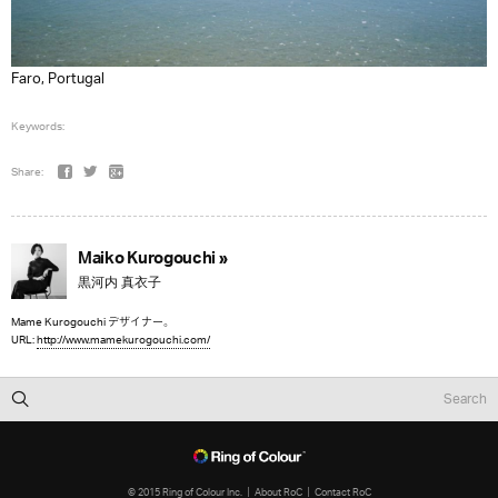
Faro, Portugal
Keywords:
Share:
Maiko Kurogouchi »
黒河内 真衣子
Mame Kurogouchi デザイナー。
URL:
http://www.mamekurogouchi.com/
© 2015 Ring of Colour Inc.
About RoC
Contact RoC