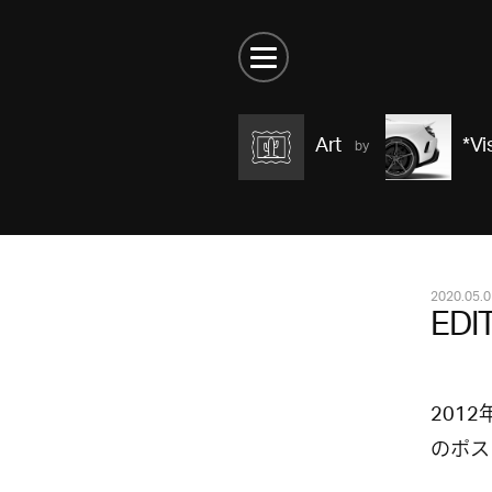
Art
*Vi
2020.05.0
EDI
201
のポス