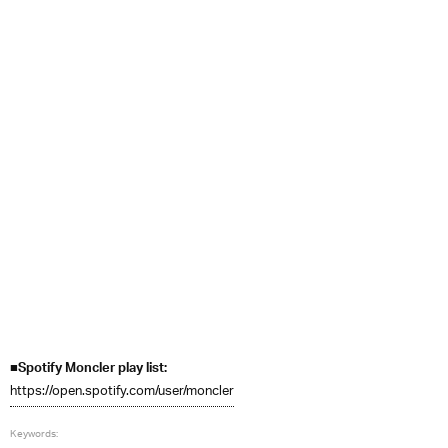
■Spotify Moncler play list:
https://open.spotify.com/user/moncler
Keywords: