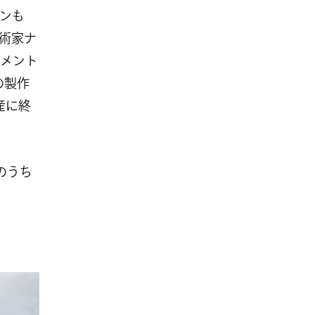
ンも
芸術家ナ
メント
の製作
産に終
台のうち