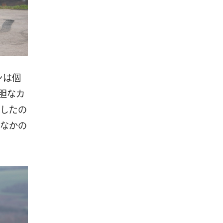
ンは個
大胆なカ
したの
なかの