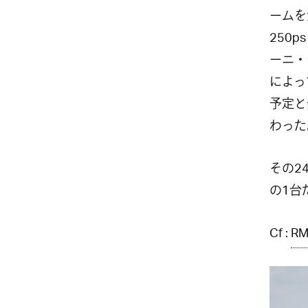
ームを
250
ーニ・
によっ
予定と
わった
その2
の1台
Cf :
RM