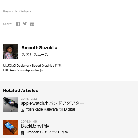
Keywords:
Gadgets
Share:
Smooth Suzuki »
スズキ スムース
UI,UX,IxD Designer / Speed Graphics 代表。
URL:
http://speedgraphics.jp
Related Articles
2015.12.22
apple watch用バンドアダプター
Yoshikage Kajiwara
for
Digital
2016.04.09
BlackBerry Priv
Smooth Suzuki
for
Digital