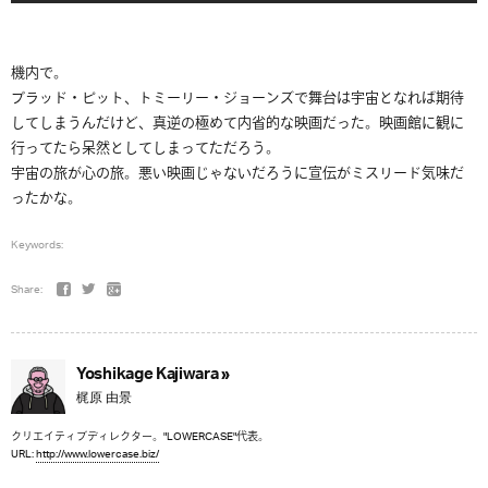
機内で。
ブラッド・ピット、トミーリー・ジョーンズで舞台は宇宙となれば期待
してしまうんだけど、真逆の極めて内省的な映画だった。映画館に観に
行ってたら呆然としてしまってただろう。
宇宙の旅が心の旅。悪い映画じゃないだろうに宣伝がミスリード気味だ
ったかな。
Keywords:
Share:
Yoshikage Kajiwara »
梶原 由景
クリエイティブディレクター。"LOWERCASE"代表。
URL:
http://www.lowercase.biz/