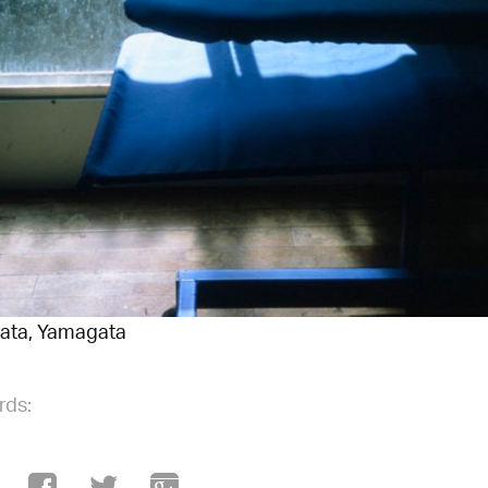
ata, Yamagata
rds: