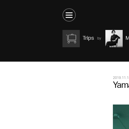
Trips
M
2019.11.1
Yam