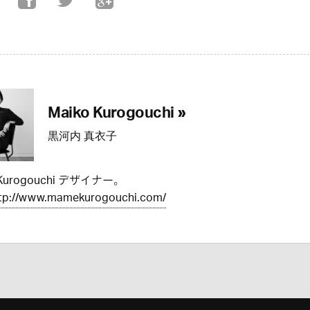
Maiko Kurogouchi »
黒河内 真衣子
Kurogouchi デザイナー。
tp://www.mamekurogouchi.com/