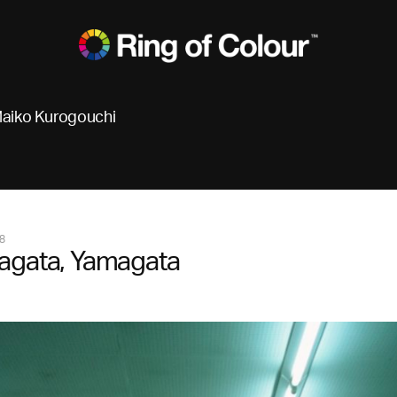
aiko Kurogouchi
8
agata, Yamagata