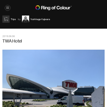
Trips
Yoshikage Kajiwara
2019.06.06
TWA Hotel