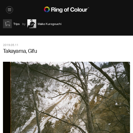
Trips
Maiko Kurogouchi
2019.05.11
Takayama, Gifu