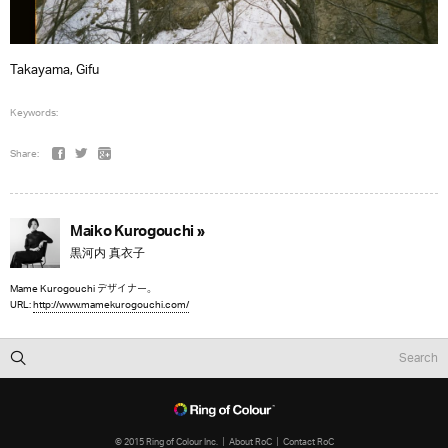
Takayama, Gifu
Keywords:
Share:
Maiko Kurogouchi »
黒河内 真衣子
Mame Kurogouchi デザイナー。
URL:
http://www.mamekurogouchi.com/
© 2015 Ring of Colour Inc.
About RoC
Contact RoC