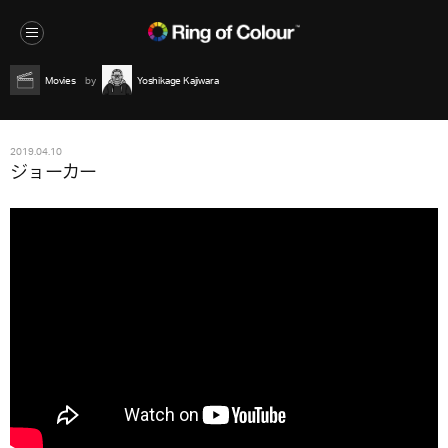
Movies
Yoshikage Kajiwara
2019.04.10
ジョーカー