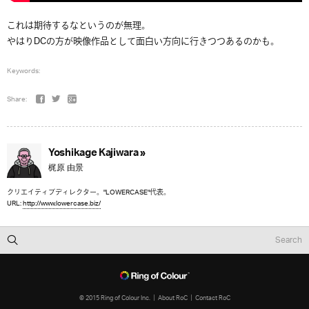
これは期待するなというのが無理。
やはりDCの方が映像作品として面白い方向に行きつつあるのかも。
Keywords:
Share:
Yoshikage Kajiwara »
梶原 由景
クリエイティブディレクター。"LOWERCASE"代表。
URL:
http://www.lowercase.biz/
© 2015 Ring of Colour Inc.
About RoC
Contact RoC