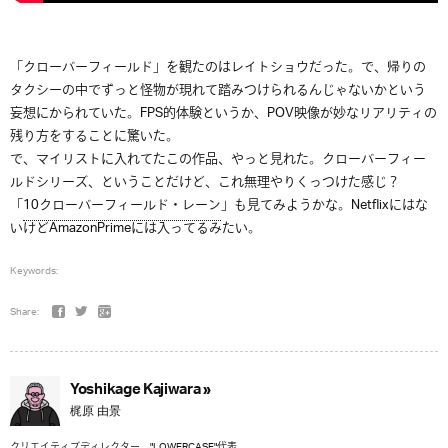
「クローバーフィールド」を観たのはレイトショウだった。で、帰りの
タクシーの中でずっと怪物が現れて踏みつけられるんじゃないかという
妄想にかられていた。FPS的体験というか、POV映像が妙なリアリティの
残り方をすることに驚いた。
で、マイリストに入れてたこの作品、やっと見れた。クローバーフィー
ルドシリーズ、ということだけど、これ無理やりくっつけた感じ？
「
10クローバーフィールド・レーン
」も見てみようかな。Netflixにはな
いけどAmazonPrimeには入ってるみたい。
Keywords:
Share:
Yoshikage Kajiwara »
梶原 由景
クリエイティブディレクター。"LOWERCASE"代表。