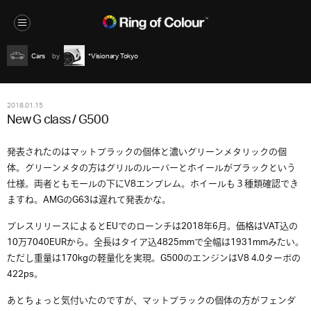
Cars
*Visionary Tokyo
2018.01.15
New G class / G500
発表されたのはマットブラックの個体と濃いグリーンメタリックの個
体。グリーンメタの方はグリルのルーバーとホイールがブラックという
仕様。両者ともモールの下にV8エンブレム。ホイールも３種類確認でき
ますね。AMGのG63は遅れて発表かな。
プレスリリースによるとEUでのローンチは2018年6月。価格はVAT込の
10万7040EURから。全長はタイア込4825mmで全幅は1931mmみたい。
ただし重量は170kgの軽量化を実現。G500のエンジンはV8 4.0ターボの
422ps。
あとちょっと気付いたのですが、マットブラックの個体の方がフェンダ