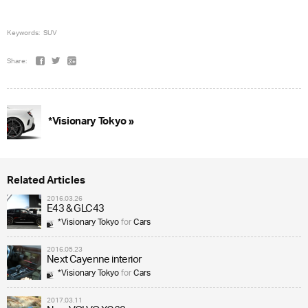
Keywords:
SUV
Share:
*Visionary Tokyo »
Related Articles
2016.03.26
E43 & GLC43
*Visionary Tokyo
for
Cars
2016.05.23
Next Cayenne interior
*Visionary Tokyo
for
Cars
2017.03.11