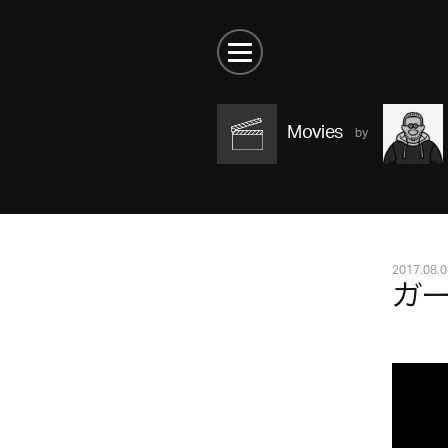
Movies
2017.08.0
ガ