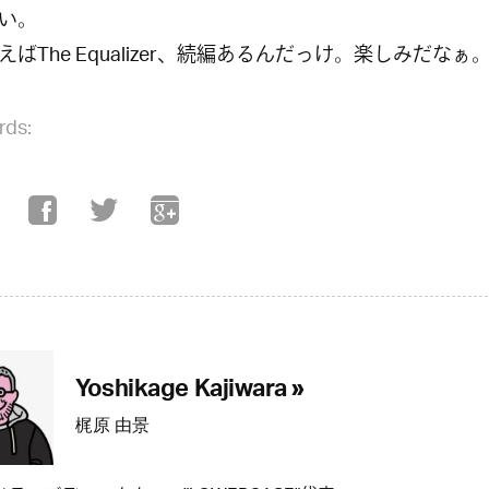
い。
えばThe Equalizer、続編あるんだっけ。楽しみだなぁ
rds:
Yoshikage Kajiwara »
梶原 由景