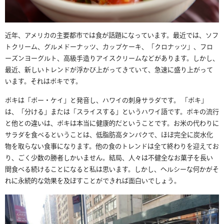
近年、アメリカの主要都市では食が話題になっています。最近では、ソフ
トクリーム、グルメドーナッツ、カップケーキ、「クロナッツ」、フロ
ーズンヨーグルト、高級手造りアイスクリームなどがあります。しかし、
最近、新しいトレンドが浮かび上がってきていて、急速に盛り上がって
います。それはポキです。
ポキは「ポー・ケイ」と発音し、ハワイの刺身サラダです。 「ポキ」
は、「分ける」または「スライスする」というハワイ語です。ポキの流行
と他との違いは、ポキは本当に健康的だということです。お米の代わりに
サラダを食べるということは、低脂肪高タンパクで、ほぼ完全に炭水化
物を取らない食事になります。他の食のトレンドは全て終わりを迎えてお
り、ごく少数の勝者しかいません。結局、人々は不健全なお菓子を長い
間食べる続けることになると私は思います。しかし、ヘルシーな何かがそ
れに永続的な効果を及ぼすことができれば面白いでしょう。