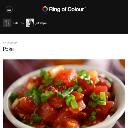
Eats
jeffstaple
2017.02.02
Poke