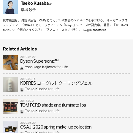
Taeko Kusaba »
草場 妙子
熊本県出身。 雑誌や広告、CMなどでモデルや女優のヘアメイクを手がける。 オーガニックコ
スメブランド〈OSAJI〉とのコラボアイテム「kokyu」シリーズが発売中。 著書に「TODAY’S
MAKE-UP 今日のメイクは？」（アノニマ・スタジオ刊）。 IG @kusabataeko
Related Articles
2016.04.29
Dyson Supersonic™
Yoshikage Kajiwara
for
Life
2016.08.15
KORRES ヨーグルトクーリングジェル
Taeko Kusaba
for
Life
2017.02.21
TOM FORD shade and illuminate lips
Taeko Kusaba
for
Life
2020.05.20
OSAJI 2020 spring make-up collection