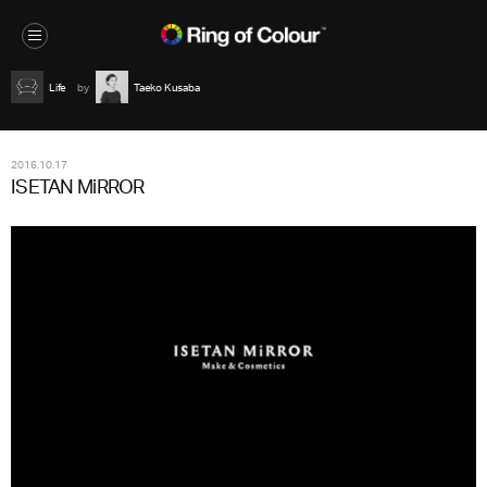
Life
Taeko Kusaba
2016.10.17
ISETAN MiRROR