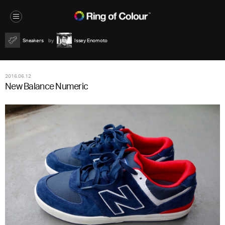
Sneakers
Issey Enomoto
2016.06.12
New Balance Numeric