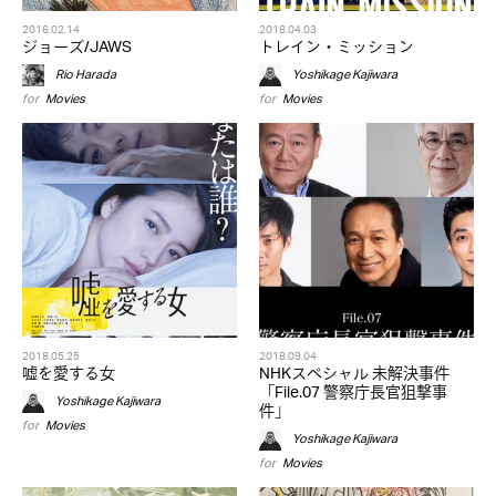
2016.02.14
2018.04.03
ジョーズ/JAWS
トレイン・ミッション
Rio Harada
Yoshikage Kajiwara
for
Movies
for
Movies
2018.05.25
2018.09.04
嘘を愛する女
NHKスペシャル 未解決事件
「File.07 警察庁長官狙撃事
Yoshikage Kajiwara
件」
for
Movies
Yoshikage Kajiwara
for
Movies