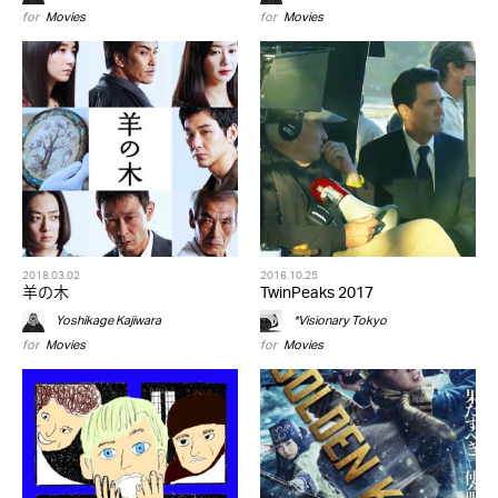
for
Movies
for
Movies
2018.03.02
2016.10.25
羊の木
TwinPeaks 2017
Yoshikage Kajiwara
*Visionary Tokyo
for
Movies
for
Movies