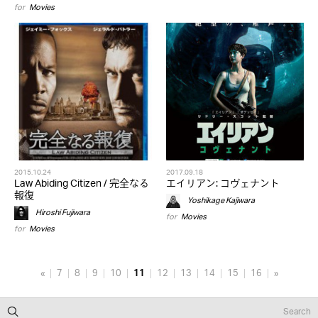
for
Movies
2015.10.24
2017.09.18
Law Abiding Citizen / 完全なる
エイリアン: コヴェナント
報復
Yoshikage Kajiwara
Hiroshi Fujiwara
for
Movies
for
Movies
«
7
8
9
10
11
12
13
14
15
16
»