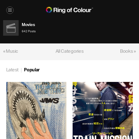
Movies
642 Posts
« Music
All Categories
Books »
Latest
Popular