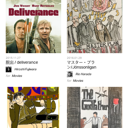
2015.11.27
2016.01.29
脱出 / deliverance
マスター・プラ
ン/Jönssonligan
Hiroshi Fujiwara
Rio Harada
for
Movies
for
Movies