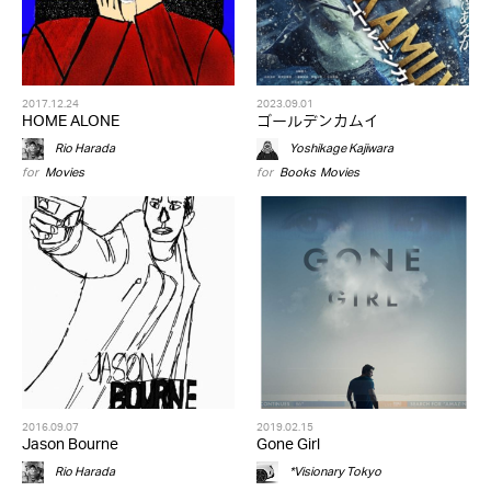
2017.12.24
2023.09.01
HOME ALONE
ゴールデンカムイ
Rio Harada
Yoshikage Kajiwara
for
Movies
for
Books
,
Movies
2016.09.07
2019.02.15
Jason Bourne
Gone Girl
Rio Harada
*Visionary Tokyo