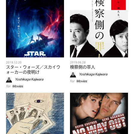
2019.12.20
2019.06.28
スター・ウォーズ／スカイウ
検察側の罪人
ォーカーの夜明け
Yoshikage Kajiwara
Yoshikage Kajiwara
for
Movies
for
Movies