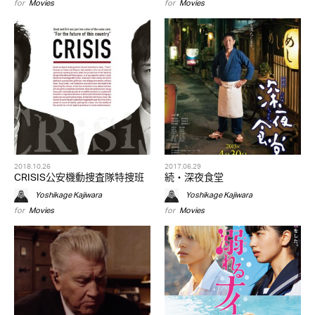
for
Movies
for
Movies
2018.10.26
2017.06.29
CRISIS公安機動捜査隊特捜班
続・深夜食堂
Yoshikage Kajiwara
Yoshikage Kajiwara
for
Movies
for
Movies