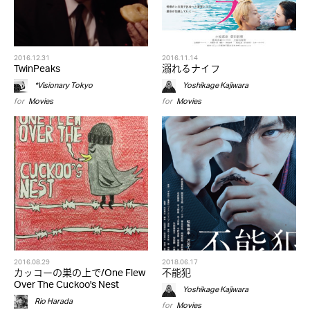
2016.12.31
2016.11.14
TwinPeaks
溺れるナイフ
*Visionary Tokyo
Yoshikage Kajiwara
for
Movies
for
Movies
2016.08.29
2018.06.17
カッコーの巣の上で/One Flew
不能犯
Over The Cuckoo's Nest
Yoshikage Kajiwara
Rio Harada
for
Movies