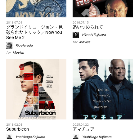
2016.07.01
2016.07.15
グランドイリュージョン・見
追いつめられて
破られたトリック／Now You
Hiroshi Fujiwara
See Me 2
for
Movies
Rio Harada
for
Movies
2018.02.08
2025.04.22
Suburbicon
アマチュア
Yoshikage Kajiwara
Yoshikage Kajiwara