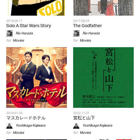
2018.06.17
2017.06.29
Solo A Star Wars Story
The Godfather
Rio Harada
Rio Harada
for
Movies
for
Movies
2019.01.28
2022.11.27
マスカレードホテル
宮松と山下
Yoshikage Kajiwara
Yoshikage Kajiwara
for
Movies
for
Movies